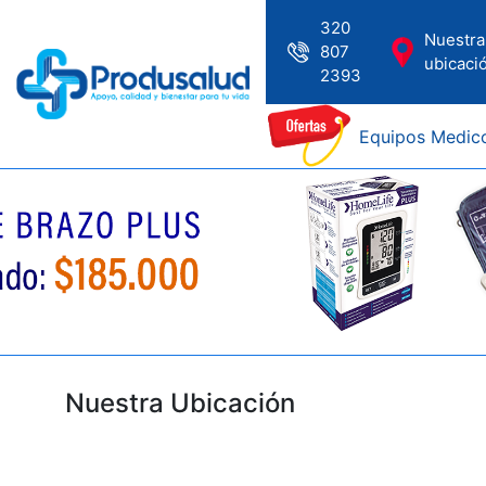
320
Nuestra
807
ubicaci
2393
Nuestra Ubicación