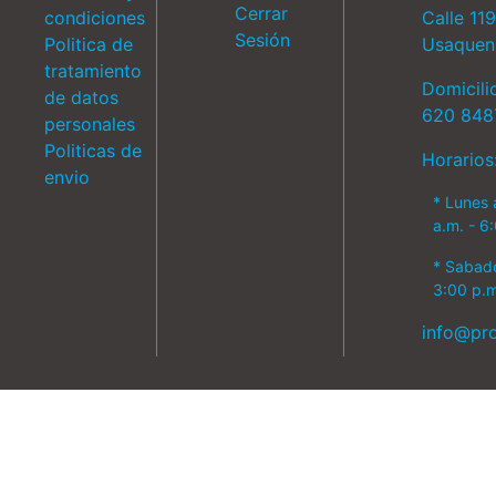
Cerrar
condiciones
Calle 11
Sesión
Politica de
Usaquen
tratamiento
Domicili
de datos
620 848
personales
Politicas de
Horarios
envio
* Lunes 
a.m. - 6
* Sabado
3:00 p.m
info@pr